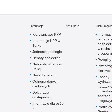
Informacje
Aktualności
Ruch Drogow
Kierownictwo KPP
Informac
temat st
Informacje KPP w
bezpiec
Turku
w ruchu
Jednostki podległe
drogow
Debaty społeczne
Przepisy
Nabór do służby w
Przestro
Policji
kierowc
Nasz Kapelan
Zasady
Ochrona danych
wydawan
osobowych
notatek 
uczestni
Deklaracja
zdarzeń
dostępności
drogowy
Informacje dla osób
Profilakt
z
Ruchu