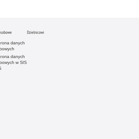
osobowe
Dzielnicowi
rona danych
bowych
rona danych
bowych w SIS
S