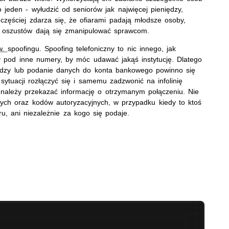
 jeden - wyłudzić od seniorów jak najwięcej pieniędzy,
 częściej zdarza się, że ofiarami padają młodsze osoby,
z oszustów dają się zmanipulować sprawcom.
w.
spoofingu. Spoofing telefoniczny to nic innego, jak
 pod inne numery, by móc udawać jakąś instytucję. Dlatego
niędzy lub podanie danych do konta bankowego powinno się
 sytuacji rozłączyć się i samemu zadzwonić na infolinię
 należy przekazać informację o otrzymanym połączeniu. Nie
ch oraz kodów autoryzacyjnych, w przypadku kiedy to ktoś
ru, ani niezależnie za kogo się podaje.