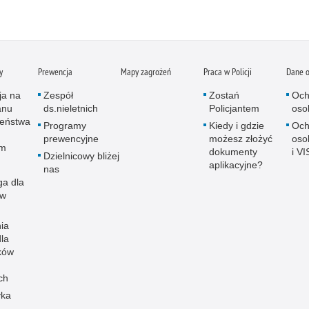
y
Prewencja
Mapy zagrożeń
Praca w Policji
Dane 
ja na
Zespół
Zostań
Och
anu
ds.nieletnich
Policjantem
oso
zeństwa
Programy
Kiedy i gdzie
Och
prewencyjne
możesz złożyć
oso
ym
dokumenty
i VI
Dzielnicowy bliżej
aplikacyjne?
nas
ga dla
ów
ia
dla
ków
ch
yka