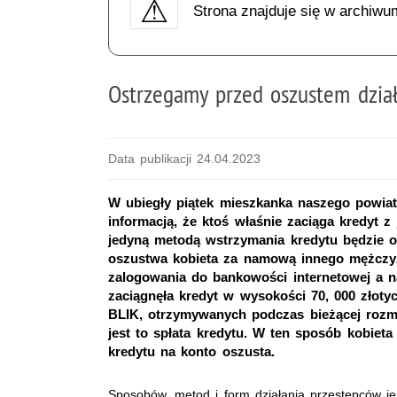
Strona znajduje się w archiwu
Ostrzegamy przed oszustem dzia
Data publikacji 24.04.2023
W ubiegły piątek mieszkanka naszego powia
informacją, że ktoś właśnie zaciąga kredyt 
jedyną metodą wstrzymania kredytu będzie o
oszustwa kobieta za namową innego mężczyz
zalogowania do bankowości internetowej a 
zaciągnęła kredyt w wysokości 70, 000 złot
BLIK, otrzymywanych podczas bieżącej rozm
jest to spłata kredytu. W ten sposób kobiet
kredytu na konto oszusta.
Sposobów, metod i form działania przestępców je