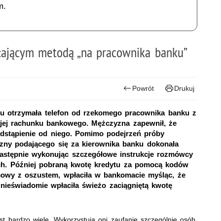
m.
łającym metodą „na pracownika banku”
Powrót
Drukuj
tu otrzymała telefon od rzekomego pracownika banku z
z jej rachunku bankowego. Mężczyzna zapewnił, że
dstąpienie od niego. Pomimo podejrzeń próby
ny podającego się za kierownika banku dokonała
następnie wykonując szczegółowe instrukcje rozmówcy
ych. Później pobraną kwotę kredytu za pomocą kodów
owy z oszustem, wpłaciła w bankomacie myśląc, że
a nieświadomie wpłaciła świeżo zaciągniętą kwotę
st bardzo wiele. Wykorzystują oni zaufanie szczególnie osób